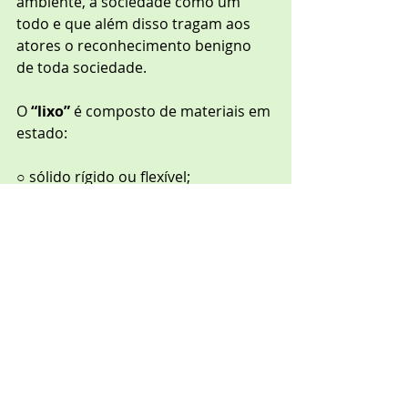
ambiente, a sociedade como um 
todo e que além disso tragam aos 
atores o reconhecimento benigno 
de toda sociedade.
O 
“lixo”
 é composto de materiais em 
estado:
○ sólido rígido ou flexível;
○ líquido (efluentes); e
○ gasoso (gases e vapores).
Sua triagem é feita da seguinte 
forma:
● 
Resíduos
: materiais diversos, 
atualmente recicláveis no todo, se 
constituem novamente em matéria-
prima); e