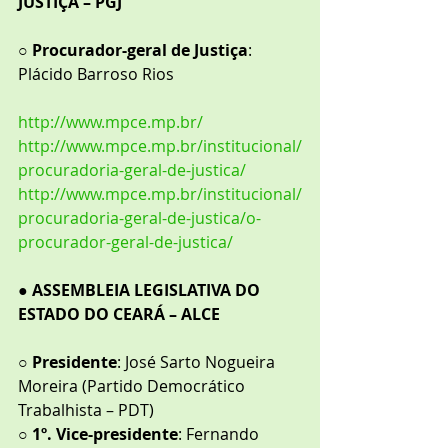
JUSTIÇA – PGJ
○ 
Procurador-geral de Justiça
: 
Plácido Barroso Rios
http://www.mpce.mp.br/
http://www.mpce.mp.br/institucional/
procuradoria-geral-de-justica/
http://www.mpce.mp.br/institucional/
procuradoria-geral-de-justica/o-
procurador-geral-de-justica/
● 
ASSEMBLEIA LEGISLATIVA DO 
ESTADO DO CEARÁ – ALCE
○ 
Presidente
: José Sarto Nogueira 
Moreira (Partido Democrático 
Trabalhista – PDT)
○ 
1º. Vice-presidente
: Fernando 