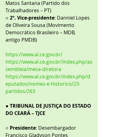
Matos Santana (Partido dos 
Trabalhadores – PT)
○ 
2º. Vice-presidente
: Danniel Lopes 
de Oliveira Sousa (Movimento 
Democrático Brasileiro – MDB, 
antigo PMDB)
https://www.al.ce.gov.br/
https://www.al.ce.gov.br/index.php/as
sembleia/mesa-diretora
https://www.al.ce.gov.br/index.php/d
eputados/nomes-e-historico/23-
partidos/263
● 
TRIBUNAL DE JUSTIÇA DO ESTADO 
DO CEARÁ – TJCE
○ 
Presidente
: Desembargador 
Francisco Gladyson Pontes