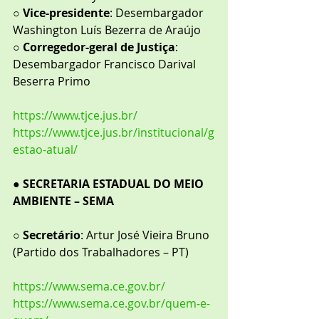
○ 
Vice-presidente
: Desembargador 
Washington Luís Bezerra de Araújo
○ 
Corregedor-geral de Justiça
: 
Desembargador Francisco Darival 
Beserra Primo
https://www.tjce.jus.br/
https://www.tjce.jus.br/institucional/g
estao-atual/
● 
SECRETARIA ESTADUAL DO MEIO 
AMBIENTE – SEMA
○ 
Secretário
: Artur José Vieira Bruno 
(Partido dos Trabalhadores – PT)
https://www.sema.ce.gov.br/
https://www.sema.ce.gov.br/quem-e-