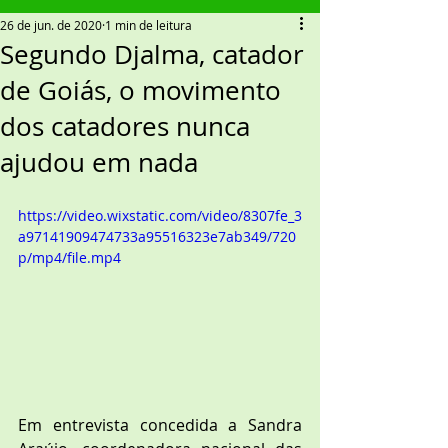
26 de jun. de 2020
1 min de leitura
Segundo Djalma, catador
de Goiás, o movimento
dos catadores nunca
ajudou em nada
https://video.wixstatic.com/video/8307fe_3
a97141909474733a95516323e7ab349/720
p/mp4/file.mp4
Em entrevista concedida a Sandra 